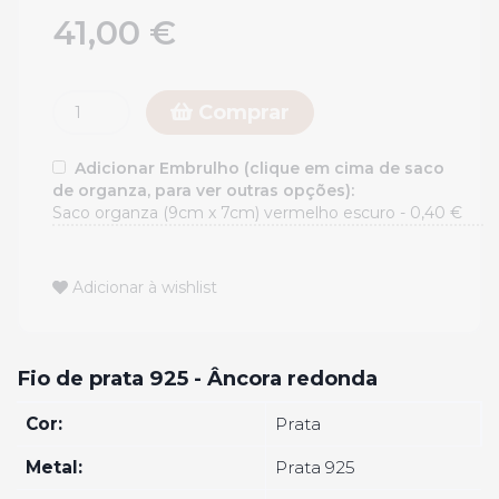
41,00 €
Comprar
Adicionar Embrulho (clique em cima de saco
de organza, para ver outras opções):
Adicionar à wishlist
Fio de prata 925 - Âncora redonda
Cor:
Prata
Metal:
Prata 925