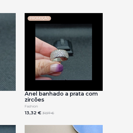
PROMOÇÃO
Anel banhado a prata com
zircões
Fashion
13,32 €
31,97 €