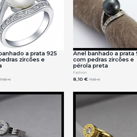
banhado a prata 925
Anel banhado a prata
edras zircões e
com pedras zircões e
a
pérola preta
Fashion
8,10 €
17,83 €
17,83 €