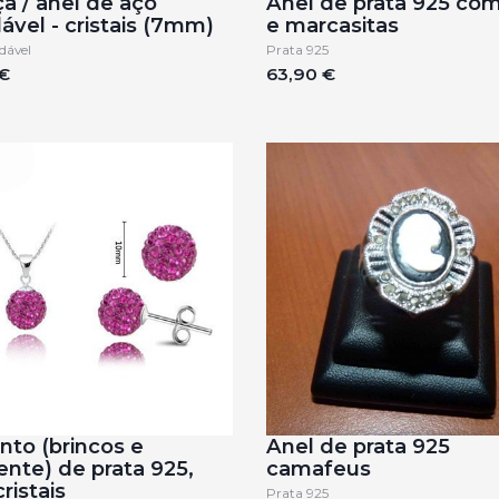
ça / anel de aço
Anel de prata 925 com
dável - cristais (7mm)
e marcasitas
dável
Prata 925
€
63,90 €
nto (brincos e
Anel de prata 925
nte) de prata 925,
camafeus
ristais
Prata 925