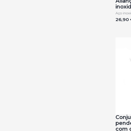
Alian
inoxi
Aço inoxi
26,90 
Conju
pende
com c