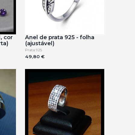
, cor
Anel de prata 925 - folha
ta)
(ajustável)
Prata 925
49,80 €