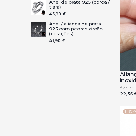
Anel de prata 925 (coroa /
tiara)
45,90 €
Anel / aliança de prata
925 com pedras zircão
(corações)
41,90 €
Alian
inoxi
Aço inoxi
22,35 
PROM