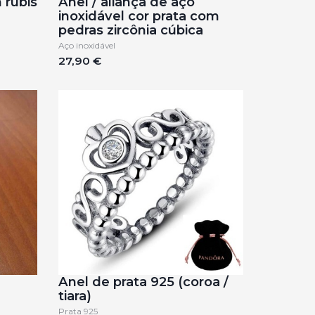
 rubis
Anel / aliança de aço
inoxidável cor prata com
pedras zircônia cúbica
Aço inoxidável
27,90 €
Anel de prata 925 (coroa /
tiara)
Prata 925