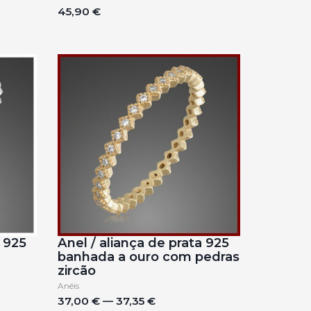
45,90 €
a 925
Anel / aliança de prata 925
banhada a ouro com pedras
zircão
Anéis
37,00 € — 37,35 €