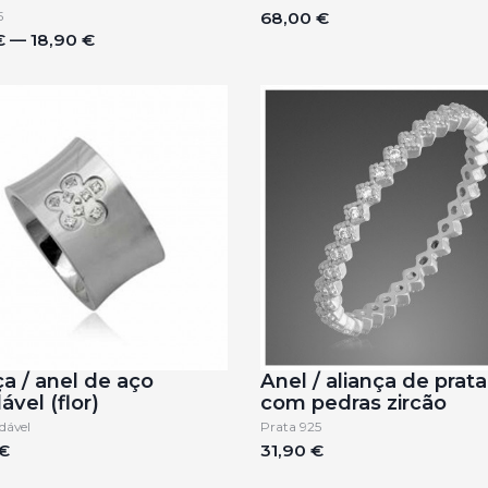
5
68,00 €
€ — 18,90 €
ça / anel de aço
Anel / aliança de prat
ável (flor)
com pedras zircão
dável
Prata 925
€
31,90 €