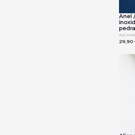
Anel 
inoxi
pedra
Aço inoxi
29,90