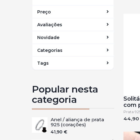
Preço
Avaliações
Novidade
Categorias
Tags
Popular nesta
categoria
Solitá
com p
Prata 92
44,90
Anel / aliança de prata
925 (corações)
41,90 €