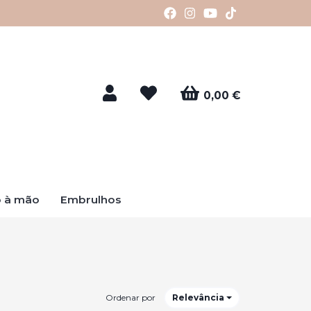
0,00 €
o à mão
Embrulhos
Ordenar por
Relevância