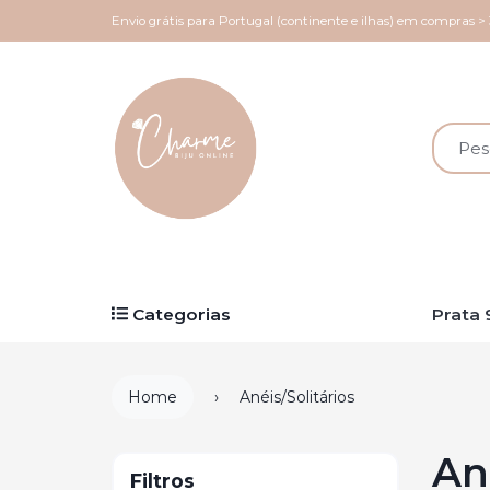
Envio grátis para Portugal (continente e ilhas) em compras >
Categorias
Prata 
Home
Anéis/Solitários
Ané
Filtros
Filtros