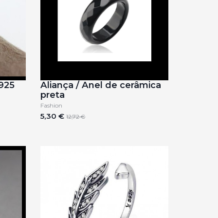
 925
Aliança / Anel de cerâmica
preta
Fashion
5,30 €
12,72 €