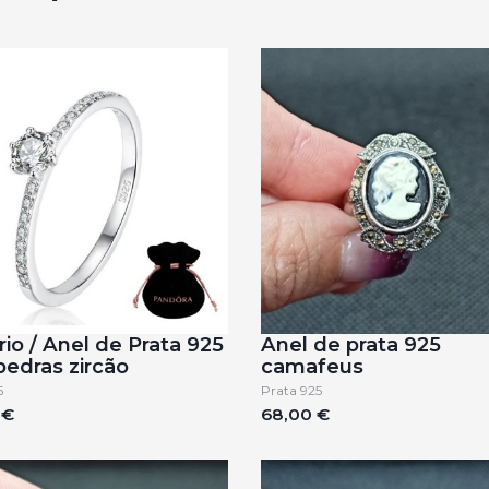
rio / Anel de Prata 925
Anel de prata 925
edras zircão
camafeus
5
Prata 925
 €
68,00 €