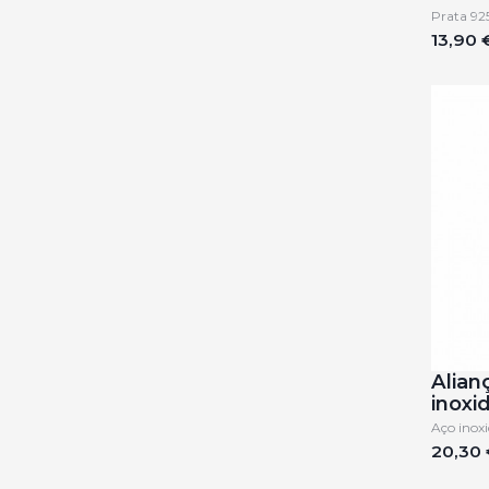
Prata 92
13,90 
Alian
inoxid
Aço inoxi
20,30 