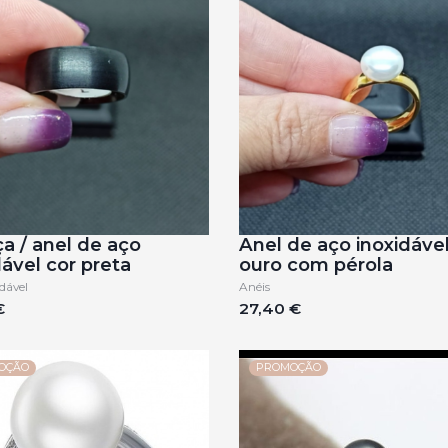
ça / anel de aço
Anel de aço inoxidável
dável cor preta
ouro com pérola
dável
Anéis
€
27,40 €
OÇÃO
PROMOÇÃO