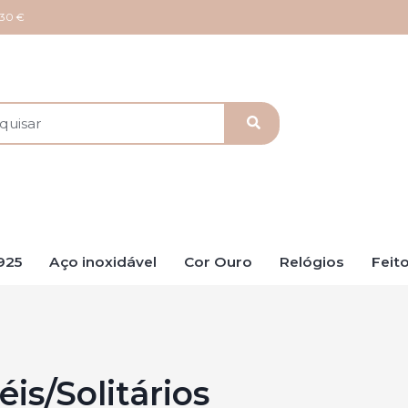
 30 €
925
Aço inoxidável
Cor Ouro
Relógios
Feit
is/Solitários