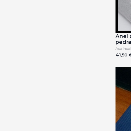
Anel 
pedra
Aço inoxi
41,50 