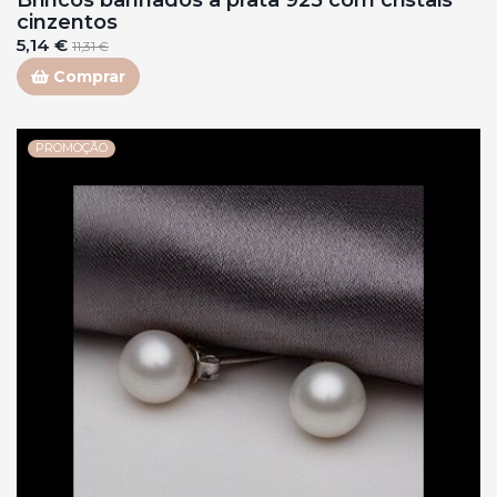
cinzentos
5,14 €
11,31 €
Comprar
PROMOÇÃO